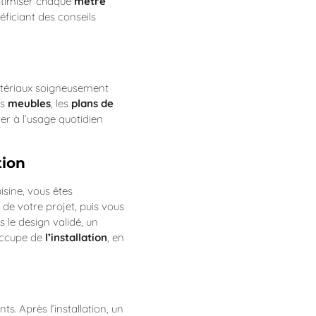
ptimiser chaque
mètre
éficiant des conseils
 matériaux soigneusement
es
meubles
, les
plans de
er à l’usage quotidien
tion
sine, vous êtes
de votre projet, puis vous
s le design validé, un
’occupe de
l’installation
, en
s. Après l’installation, un