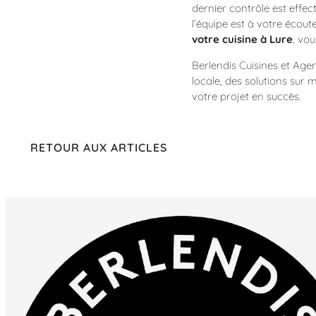
dernier contrôle est effe
l’équipe est à votre écout
votre cuisine à Lure
, vou
Berlendis Cuisines et Age
locale, des solutions sur
votre projet en succès.
RETOUR AUX ARTICLES