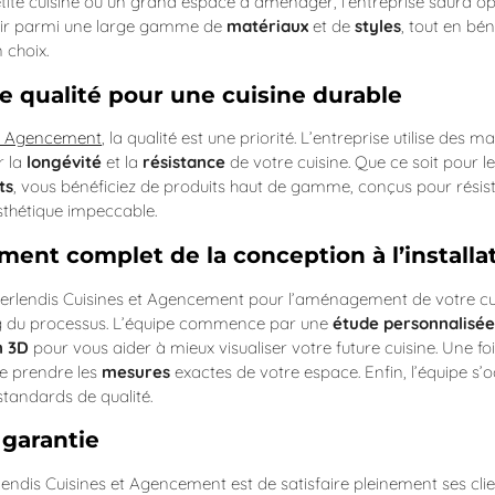
tite cuisine ou un grand espace à aménager, l’entreprise saura o
isir parmi une large gamme de
matériaux
et de
styles
, tout en bén
 choix.
e qualité pour une cuisine durable
et Agencement
, la qualité est une priorité. L’entreprise utilise des
r la
longévité
et la
résistance
de votre cuisine. Que ce soit pour l
ts
, vous bénéficiez de produits haut de gamme, conçus pour résist
sthétique impeccable.
nt complet de la conception à l’installa
Berlendis Cuisines et Agencement pour l’aménagement de votre cui
 du processus. L’équipe commence par une
étude personnalisée
n 3D
pour vous aider à mieux visualiser votre future cuisine. Une foi
de prendre les
mesures
exactes de votre espace. Enfin, l’équipe s
standards de qualité.
 garantie
lendis Cuisines et Agencement est de satisfaire pleinement ses client