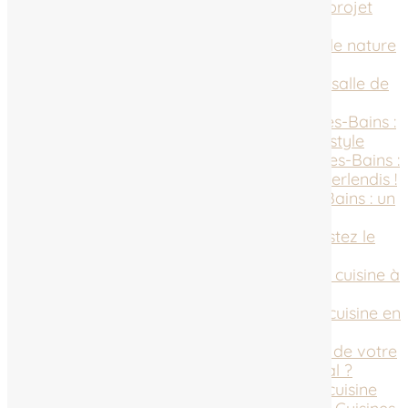
Cuisine clé en main à Vesoul : un projet
sans stress avec Berlendis
Dressing bois à Vesoul : alliance de nature
et fonctionnalité
Comment choisir son mobilier de salle de
bain à Luxeuil-les-Bains ?
Dressing personnalisé à Luxeuil-les-Bains :
optimisez votre rangement avec style
Menuiserie sur mesure à Luxeuil-les-Bains :
transformez votre maison avec Berlendis !
Cuisine sur mesure à Luxeuil-les-Bains : un
espace qui vous ressemble
Pose de menuiseries à Lure : boostez le
confort de votre maison
Les étapes clés pour une pose de cuisine à
Lure réussie
Pourquoi choisir des meubles de cuisine en
Haute-Saône sur mesure ?
Comment réussir l’aménagement de votre
cuisine à Lure avec un expert local ?
Les étapes clés pour créer votre cuisine