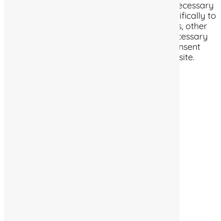
Any cookies that may not be particularly necessary
for the website to function and is used specifically to
collect user personal data via analytics, ads, other
embedded contents are termed as non-necessary
cookies. It is mandatory to procure user consent
prior to running these cookies on your website.
Enregistrer & appliquer