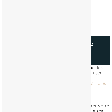
Suivez-nous
Suivre
© tous droits réservés
plan du site
-
mentions légales
-
politique de
confidentialité
Ce site dépose des cookies sur votre terminal lors
de votre visite. Vous pouvez accepter ou refuser
leur dépôt.
J'accepte
Gérer les cookies
Je refuse
En savoir plus
Fermer
Ce site Web utilise des cookies pour améliorer votre
expérience pendant que vous naviguez sur le site