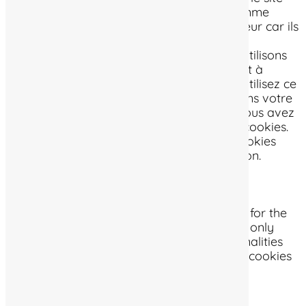
Web. Parmi ceux-ci, les cookies classés comme
nécessaires sont stockés sur votre navigateur car ils
sont essentiels au fonctionnement des
fonctionnalités de base du site Web. Nous utilisons
également des cookies tiers qui nous aident à
analyser et à comprendre comment vous utilisez ce
site Web. Ces cookies ne seront stockés dans votre
navigateur qu'avec votre consentement. Vous avez
également la possibilité de désactiver ces cookies.
Mais la désactivation de certains de ces cookies
peut affecter votre expérience de navigation.
Necessary
Necessary
Toujours activé
Necessary cookies are absolutely essential for the
website to function properly. This category only
includes cookies that ensures basic functionalities
and security features of the website. These cookies
do not store any personal information.
Non-necessary
Non-necessary