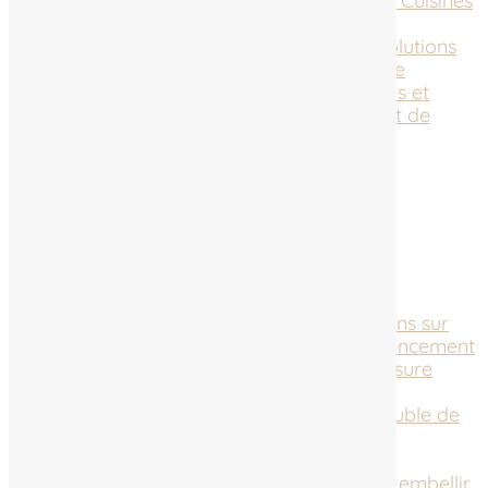
sur mesure à Lure avec Berlendis Cuisines
et Agencement
Meubles de cuisine à Lure : des solutions
sur mesure pour un espace unique
Pourquoi choisir Berlendis Cuisines et
Agencement pour l’aménagement de
votre cuisine à Lure ?
Nouveau site Internet
Pages
Actualités
Contact
Cuisine clé en main à Lure : des solutions sur
mesure avec Berlendis Cuisines et Agencement
Cuisiniste à Lure : des solutions sur mesure
adaptées à vos besoins
Dressing sur mesure à Lure : votre meuble de
rangement personnalisé
Mentions légales
Meubles de salle de bain à Lure : pour embellir