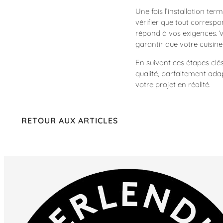
Une fois l’installation t
vérifier que tout corresp
répond à vos exigences. Vo
garantir que votre cuisine
En suivant ces étapes clé
qualité, parfaitement ada
votre projet en réalité.
RETOUR AUX ARTICLES