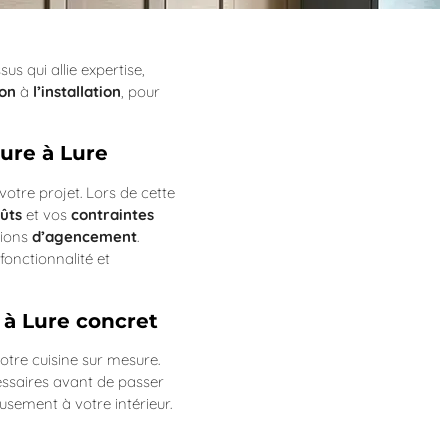
us qui allie expertise,
on
à
l’installation
, pour
sure à Lure
otre projet. Lors de cette
ûts
et vos
contraintes
tions
d’agencement
.
fonctionnalité et
 à Lure concret
otre cuisine sur mesure.
essaires avant de passer
sement à votre intérieur.