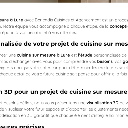
sure à Lure
avec
Berlendis Cuisines et Agencement
est un process
ion. Notre équipe vous accompagne à chaque étape, de la
concepti
i répond à vos besoins et à vos attentes.
nnalisée de votre projet de cuisine sur me
créer une
cuisine sur mesure à Lure
est
l’étude
personnalisée de v
temps d’échanger avec vous pour comprendre vos
besoins
, vos
go
xperts analyse votre intérieur pour déterminer les meilleures solu
que détail de votre future cuisine soit pensé pour offrir à la fois 
ion 3D pour un projet de cuisine sur mesure
et besoins définis, nous vous présentons une
visualisation 3D
de v
e visualiser votre futur espace et d’apporter les ajustements néc
odélisation en 3D garantit que chaque élément s’intègre harmonieu
esures précises